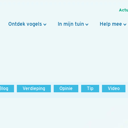
Actu
Ontdek vogels
In mijn tuin
Help mee
Blog
Verdieping
Opinie
Tip
Video