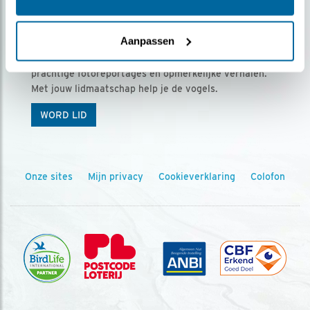
Ontvang 5 x Vogels voor € 36,00 per jaar
Aanpassen
Vogels is het tijdschrift voor onze leden, met
prachtige fotoreportages en opmerkelijke verhalen.
Met jouw lidmaatschap help je de vogels.
WORD LID
Onze sites
Mijn privacy
Cookieverklaring
Colofon