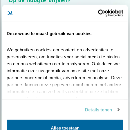
Op de hoogte blijven?
Meld je aan en ontvang nieuws, inspiratie, acties en tips
over vogels en activiteiten van Vogelbescherming.
AANMELDEN VOGELNIEUWS
Deze website maakt gebruik van cookies
Volg ons via social media
We gebruiken cookies om content en advertenties te 
personaliseren, om functies voor social media te bieden 
en om ons websiteverkeer te analyseren. Ook delen we 
informatie over uw gebruik van onze site met onze 
partners voor social media, adverteren en analyse. Deze 
partners kunnen deze gegevens combineren met andere 
informatie die u aan ze heeft verstrekt of die ze hebben 
verzameld op basis van uw gebruik van hun services.
Details tonen
Alles toestaan