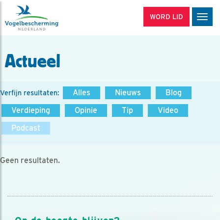
WORD LID
Men
Actueel
Alles
Nieuws
Blog
Verfijn resultaten:
Verdieping
Opinie
Tip
Video
Podcast
Geen resultaten.