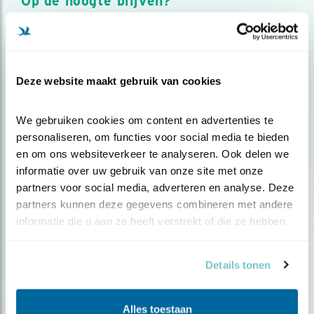
Op de hoogte blijven?
Meld je aan en ontvang nieuws, inspiratie, acties en tips
over vogels en activiteiten van Vogelbescherming.
AANMELDEN VOGELNIEUWS
Deze website maakt gebruik van cookies
Volg ons via social media
We gebruiken cookies om content en advertenties te 
personaliseren, om functies voor social media te bieden 
en om ons websiteverkeer te analyseren. Ook delen we 
informatie over uw gebruik van onze site met onze 
partners voor social media, adverteren en analyse. Deze 
partners kunnen deze gegevens combineren met andere 
informatie die u aan ze heeft verstrekt of die ze hebben 
verzameld op basis van uw gebruik van hun services.
Details tonen
Alles toestaan