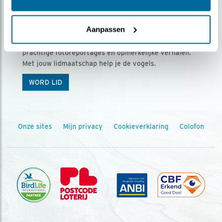
Ontvang 5 x Vogels voor € 36,00 per jaar
Aanpassen
Vogels is het tijdschrift voor onze leden, met
prachtige fotoreportages en opmerkelijke verhalen.
Met jouw lidmaatschap help je de vogels.
WORD LID
Onze sites
Mijn privacy
Cookieverklaring
Colofon