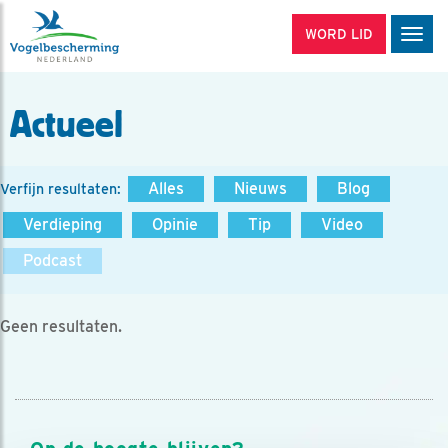
WORD LID
Men
Actueel
Alles
Nieuws
Blog
Verfijn resultaten:
Verdieping
Opinie
Tip
Video
Podcast
Geen resultaten.