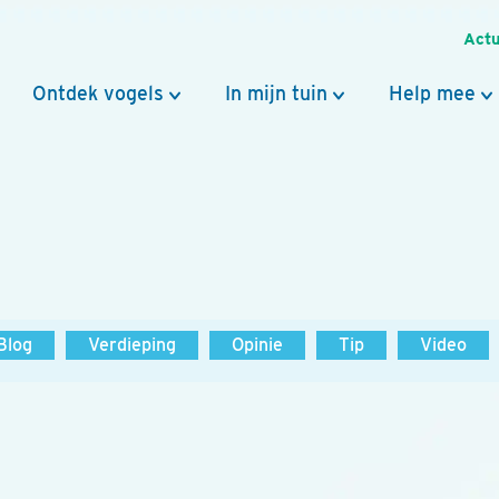
Actu
Ontdek vogels
In mijn tuin
Help mee
Blog
Verdieping
Opinie
Tip
Video