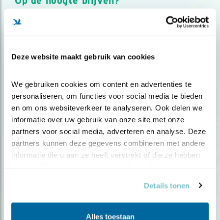
Op de hoogte blijven?
Meld je aan en ontvang nieuws, inspiratie, acties en tips
over vogels en activiteiten van Vogelbescherming.
AANMELDEN VOGELNIEUWS
Deze website maakt gebruik van cookies
Volg ons via social media
We gebruiken cookies om content en advertenties te 
personaliseren, om functies voor social media te bieden 
en om ons websiteverkeer te analyseren. Ook delen we 
informatie over uw gebruik van onze site met onze 
partners voor social media, adverteren en analyse. Deze 
partners kunnen deze gegevens combineren met andere 
informatie die u aan ze heeft verstrekt of die ze hebben 
verzameld op basis van uw gebruik van hun services.
Details tonen
Alles toestaan