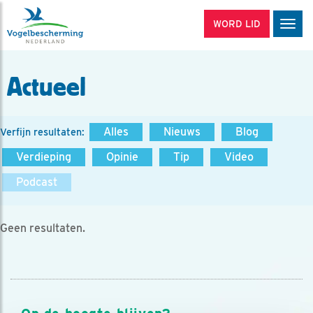
WORD LID
Men
Actueel
Alles
Nieuws
Blog
Verfijn resultaten:
Verdieping
Opinie
Tip
Video
Podcast
Geen resultaten.