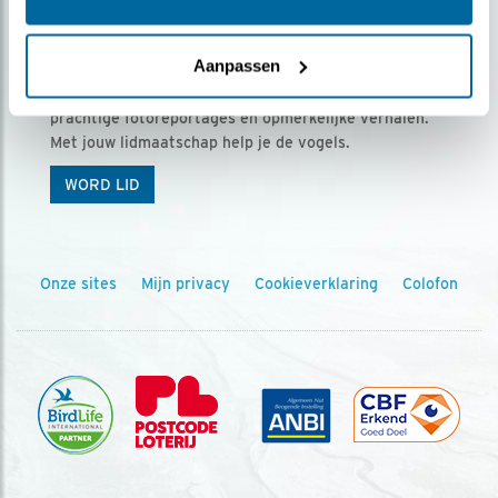
Ontvang 5 x Vogels voor € 36,00 per jaar
Aanpassen
Vogels is het tijdschrift voor onze leden, met
prachtige fotoreportages en opmerkelijke verhalen.
Met jouw lidmaatschap help je de vogels.
WORD LID
Onze sites
Mijn privacy
Cookieverklaring
Colofon