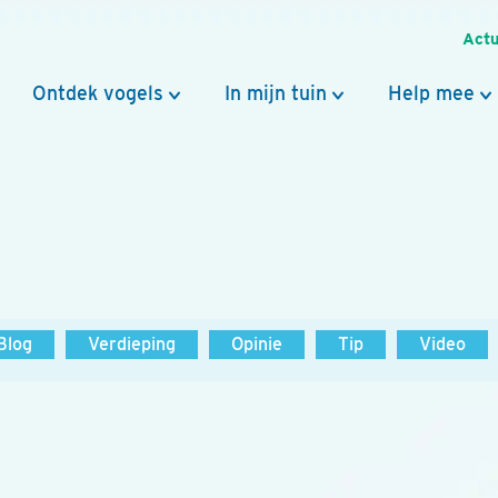
Actu
Ontdek vogels
In mijn tuin
Help mee
Blog
Verdieping
Opinie
Tip
Video