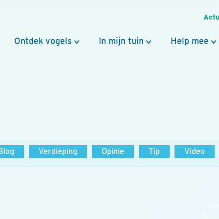
Actu
Ontdek vogels
In mijn tuin
Help mee
Blog
Verdieping
Opinie
Tip
Video