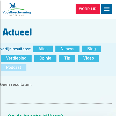
WORD LID
Men
Actueel
Alles
Nieuws
Blog
Verfijn resultaten:
Verdieping
Opinie
Tip
Video
Podcast
Geen resultaten.