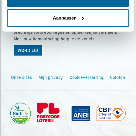
Ontvang 5 x Vogels voor € 36,00 per jaar
Aanpassen
Vogels is het tijdschrift voor onze leden, met
prachtige fotoreportages en opmerkelijke verhalen.
Met jouw lidmaatschap help je de vogels.
WORD LID
Onze sites
Mijn privacy
Cookieverklaring
Colofon