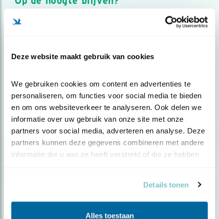
Op de hoogte blijven?
Meld je aan en ontvang nieuws, inspiratie, acties en tips
over vogels en activiteiten van Vogelbescherming.
AANMELDEN VOGELNIEUWS
Deze website maakt gebruik van cookies
Volg ons via social media
We gebruiken cookies om content en advertenties te 
personaliseren, om functies voor social media te bieden 
en om ons websiteverkeer te analyseren. Ook delen we 
informatie over uw gebruik van onze site met onze 
partners voor social media, adverteren en analyse. Deze 
partners kunnen deze gegevens combineren met andere 
informatie die u aan ze heeft verstrekt of die ze hebben 
verzameld op basis van uw gebruik van hun services.
Details tonen
Alles toestaan