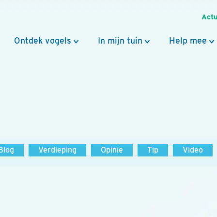
Actu
Ontdek vogels
In mijn tuin
Help mee
Blog
Verdieping
Opinie
Tip
Video