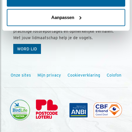
Ontvang 5 x Vogels voor € 36,00 per jaar
Aanpassen
Vogels is het tijdschrift voor onze leden, met
prachtige fotoreportages en opmerkelijke verhalen.
Met jouw lidmaatschap help je de vogels.
WORD LID
Onze sites
Mijn privacy
Cookieverklaring
Colofon