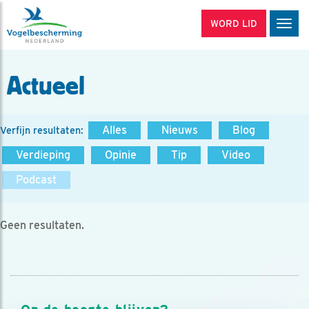
WORD LID
Men
Actueel
Alles
Nieuws
Blog
Verfijn resultaten:
Verdieping
Opinie
Tip
Video
Podcast
Geen resultaten.