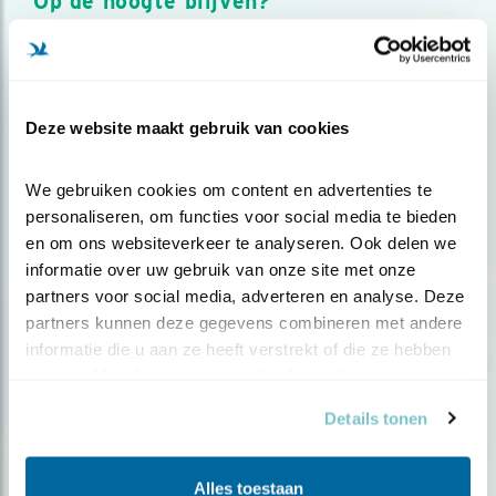
Op de hoogte blijven?
Meld je aan en ontvang nieuws, inspiratie, acties en tips
over vogels en activiteiten van Vogelbescherming.
AANMELDEN VOGELNIEUWS
Deze website maakt gebruik van cookies
Volg ons via social media
We gebruiken cookies om content en advertenties te 
personaliseren, om functies voor social media te bieden 
en om ons websiteverkeer te analyseren. Ook delen we 
informatie over uw gebruik van onze site met onze 
partners voor social media, adverteren en analyse. Deze 
partners kunnen deze gegevens combineren met andere 
informatie die u aan ze heeft verstrekt of die ze hebben 
verzameld op basis van uw gebruik van hun services.
Details tonen
Alles toestaan