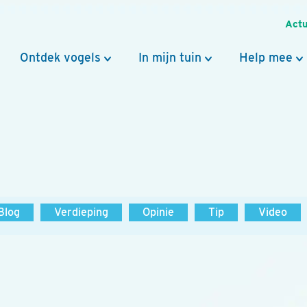
Actu
Ontdek vogels
In mijn tuin
Help mee
Blog
Verdieping
Opinie
Tip
Video