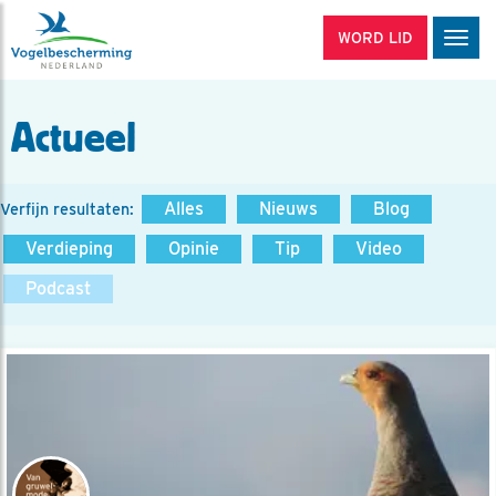
WORD LID
Men
Actueel
Alles
Nieuws
Blog
Verfijn resultaten:
Verdieping
Opinie
Tip
Video
Podcast