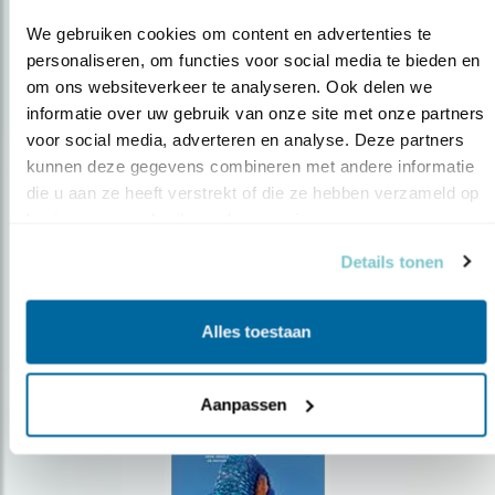
We gebruiken cookies om content en advertenties te 
personaliseren, om functies voor social media te bieden en 
om ons websiteverkeer te analyseren. Ook delen we 
Op de hoogte blijven?
informatie over uw gebruik van onze site met onze partners 
voor social media, adverteren en analyse. Deze partners 
Meld je aan en ontvang nieuws, inspiratie, acties en tips
kunnen deze gegevens combineren met andere informatie 
over vogels en activiteiten van Vogelbescherming.
die u aan ze heeft verstrekt of die ze hebben verzameld op 
AANMELDEN VOGELNIEUWS
basis van uw gebruik van hun services.
Details tonen
Volg ons via social media
Alles toestaan
Aanpassen