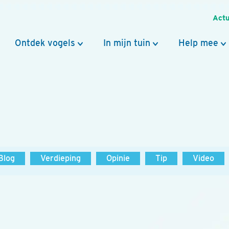
Actu
Ontdek vogels
In mijn tuin
Help mee
Blog
Verdieping
Opinie
Tip
Video