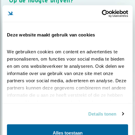
Op de hoogte blijven?
Meld je aan en ontvang nieuws, inspiratie, acties en tips
over vogels en activiteiten van Vogelbescherming.
AANMELDEN VOGELNIEUWS
Deze website maakt gebruik van cookies
Volg ons via social media
We gebruiken cookies om content en advertenties te 
personaliseren, om functies voor social media te bieden 
en om ons websiteverkeer te analyseren. Ook delen we 
informatie over uw gebruik van onze site met onze 
partners voor social media, adverteren en analyse. Deze 
partners kunnen deze gegevens combineren met andere 
informatie die u aan ze heeft verstrekt of die ze hebben 
verzameld op basis van uw gebruik van hun services.
Details tonen
Alles toestaan