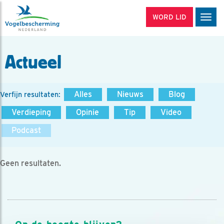
WORD LID
Men
Actueel
Alles
Nieuws
Blog
Verfijn resultaten:
Verdieping
Opinie
Tip
Video
Podcast
Geen resultaten.