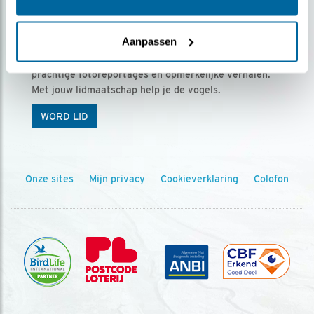
Ontvang 5 x Vogels voor € 36,00 per jaar
Aanpassen
Vogels is het tijdschrift voor onze leden, met
prachtige fotoreportages en opmerkelijke verhalen.
Met jouw lidmaatschap help je de vogels.
WORD LID
Onze sites
Mijn privacy
Cookieverklaring
Colofon