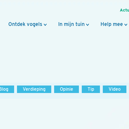
Actu
Ontdek vogels
In mijn tuin
Help mee
Blog
Verdieping
Opinie
Tip
Video