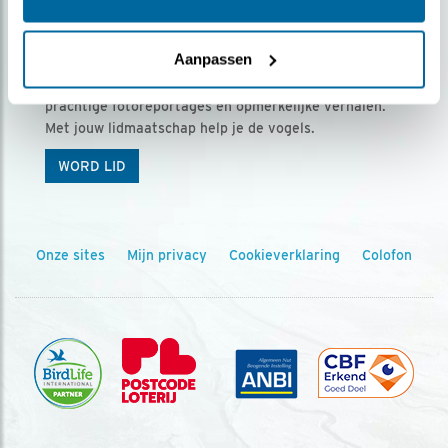
Ontvang 5 x Vogels voor € 36,00 per jaar
Aanpassen
Vogels is het tijdschrift voor onze leden, met
prachtige fotoreportages en opmerkelijke verhalen.
Met jouw lidmaatschap help je de vogels.
WORD LID
Onze sites
Mijn privacy
Cookieverklaring
Colofon