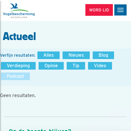
WORD LID
Men
Actueel
Alles
Nieuws
Blog
Verfijn resultaten:
Verdieping
Opinie
Tip
Video
Podcast
Geen resultaten.