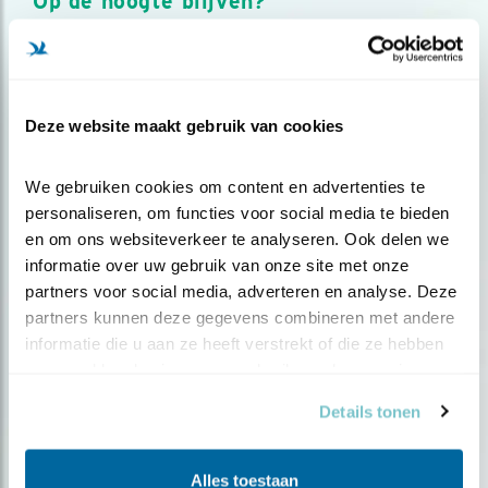
Op de hoogte blijven?
Meld je aan en ontvang nieuws, inspiratie, acties en tips
over vogels en activiteiten van Vogelbescherming.
AANMELDEN VOGELNIEUWS
Deze website maakt gebruik van cookies
Volg ons via social media
We gebruiken cookies om content en advertenties te 
personaliseren, om functies voor social media te bieden 
en om ons websiteverkeer te analyseren. Ook delen we 
informatie over uw gebruik van onze site met onze 
partners voor social media, adverteren en analyse. Deze 
partners kunnen deze gegevens combineren met andere 
informatie die u aan ze heeft verstrekt of die ze hebben 
verzameld op basis van uw gebruik van hun services.
Details tonen
Alles toestaan