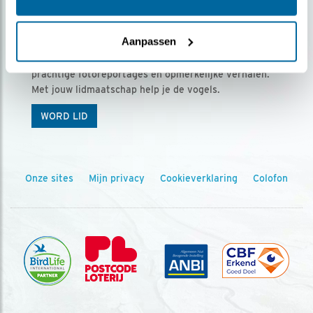
Ontvang 5 x Vogels voor € 36,00 per jaar
Aanpassen
Vogels is het tijdschrift voor onze leden, met
prachtige fotoreportages en opmerkelijke verhalen.
Met jouw lidmaatschap help je de vogels.
WORD LID
Onze sites
Mijn privacy
Cookieverklaring
Colofon