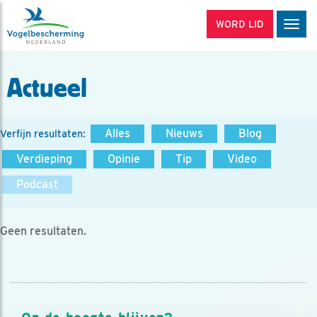
WORD LID
Men
Actueel
Alles
Nieuws
Blog
Verfijn resultaten:
Verdieping
Opinie
Tip
Video
Podcast
Geen resultaten.