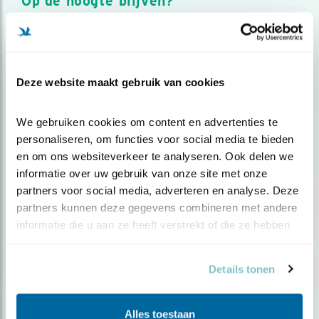
Op de hoogte blijven?
Meld je aan en ontvang nieuws, inspiratie, acties en tips
over vogels en activiteiten van Vogelbescherming.
AANMELDEN VOGELNIEUWS
Deze website maakt gebruik van cookies
Volg ons via social media
We gebruiken cookies om content en advertenties te 
personaliseren, om functies voor social media te bieden 
en om ons websiteverkeer te analyseren. Ook delen we 
informatie over uw gebruik van onze site met onze 
partners voor social media, adverteren en analyse. Deze 
partners kunnen deze gegevens combineren met andere 
informatie die u aan ze heeft verstrekt of die ze hebben 
verzameld op basis van uw gebruik van hun services.
Details tonen
Alles toestaan