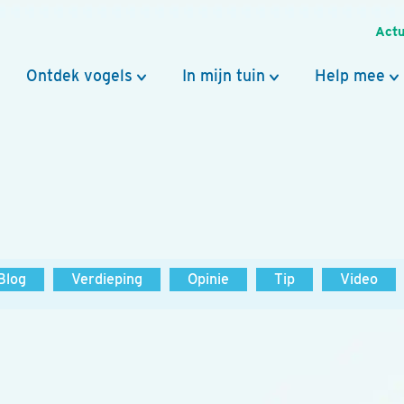
Actu
Ontdek vogels
In mijn tuin
Help mee
Blog
Verdieping
Opinie
Tip
Video