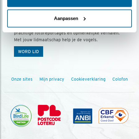
Ontvang 5 x Vogels voor € 36,00 per jaar
Aanpassen
Vogels is het tijdschrift voor onze leden, met
prachtige fotoreportages en opmerkelijke verhalen.
Met jouw lidmaatschap help je de vogels.
WORD LID
Onze sites
Mijn privacy
Cookieverklaring
Colofon