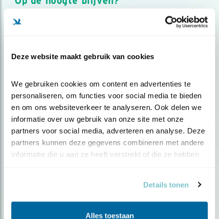
Op de hoogte blijven?
Meld je aan en ontvang nieuws, inspiratie, acties en tips
over vogels en activiteiten van Vogelbescherming.
AANMELDEN VOGELNIEUWS
Deze website maakt gebruik van cookies
Volg ons via social media
We gebruiken cookies om content en advertenties te 
personaliseren, om functies voor social media te bieden 
en om ons websiteverkeer te analyseren. Ook delen we 
informatie over uw gebruik van onze site met onze 
partners voor social media, adverteren en analyse. Deze 
partners kunnen deze gegevens combineren met andere 
informatie die u aan ze heeft verstrekt of die ze hebben 
verzameld op basis van uw gebruik van hun services.
Details tonen
Alles toestaan