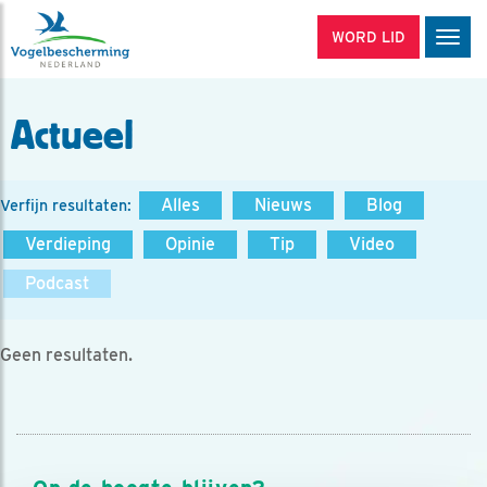
WORD LID
Men
Actueel
Alles
Nieuws
Blog
Verfijn resultaten:
Verdieping
Opinie
Tip
Video
Podcast
Geen resultaten.