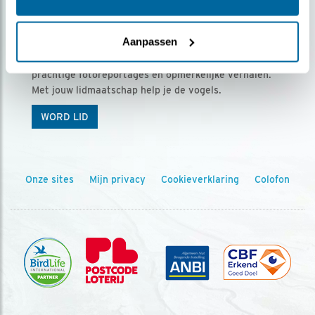
Ontvang 5 x Vogels voor € 36,00 per jaar
Aanpassen
Vogels is het tijdschrift voor onze leden, met
prachtige fotoreportages en opmerkelijke verhalen.
Met jouw lidmaatschap help je de vogels.
WORD LID
Onze sites
Mijn privacy
Cookieverklaring
Colofon