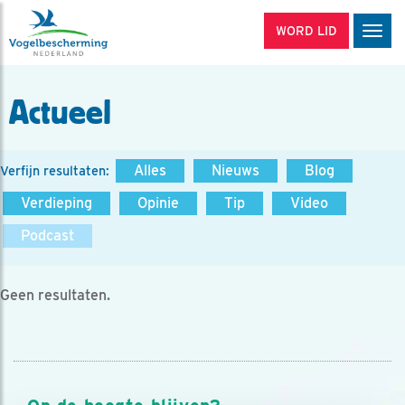
WORD LID
Men
Actueel
Alles
Nieuws
Blog
Verfijn resultaten:
Verdieping
Opinie
Tip
Video
Podcast
Geen resultaten.