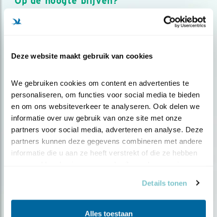
Op de hoogte blijven?
Meld je aan en ontvang nieuws, inspiratie, acties en tips
over vogels en activiteiten van Vogelbescherming.
AANMELDEN VOGELNIEUWS
Deze website maakt gebruik van cookies
Volg ons via social media
We gebruiken cookies om content en advertenties te 
personaliseren, om functies voor social media te bieden 
en om ons websiteverkeer te analyseren. Ook delen we 
informatie over uw gebruik van onze site met onze 
partners voor social media, adverteren en analyse. Deze 
partners kunnen deze gegevens combineren met andere 
informatie die u aan ze heeft verstrekt of die ze hebben 
verzameld op basis van uw gebruik van hun services.
Details tonen
Alles toestaan