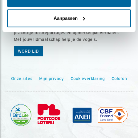
Ontvang 5 x Vogels voor € 36,00 per jaar
Aanpassen
Vogels is het tijdschrift voor onze leden, met
prachtige fotoreportages en opmerkelijke verhalen.
Met jouw lidmaatschap help je de vogels.
WORD LID
Onze sites
Mijn privacy
Cookieverklaring
Colofon