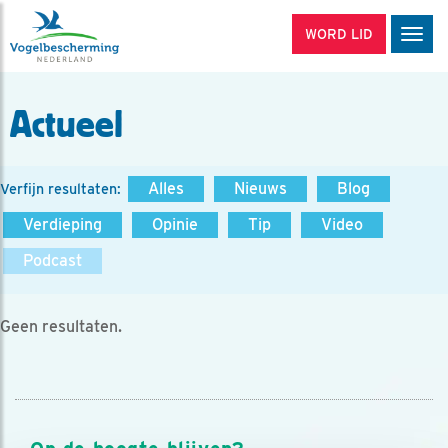
WORD LID
Men
Actueel
Alles
Nieuws
Blog
Verfijn resultaten:
Verdieping
Opinie
Tip
Video
Podcast
Geen resultaten.