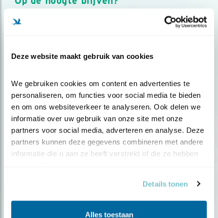
Op de hoogte blijven?
Meld je aan en ontvang nieuws, inspiratie, acties en tips
over vogels en activiteiten van Vogelbescherming.
AANMELDEN VOGELNIEUWS
Deze website maakt gebruik van cookies
Volg ons via social media
We gebruiken cookies om content en advertenties te 
personaliseren, om functies voor social media te bieden 
en om ons websiteverkeer te analyseren. Ook delen we 
informatie over uw gebruik van onze site met onze 
partners voor social media, adverteren en analyse. Deze 
partners kunnen deze gegevens combineren met andere 
informatie die u aan ze heeft verstrekt of die ze hebben 
verzameld op basis van uw gebruik van hun services.
Details tonen
Alles toestaan