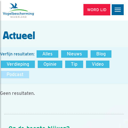
WORD LID
Men
Actueel
Alles
Nieuws
Blog
Verfijn resultaten:
Verdieping
Opinie
Tip
Video
Podcast
Geen resultaten.