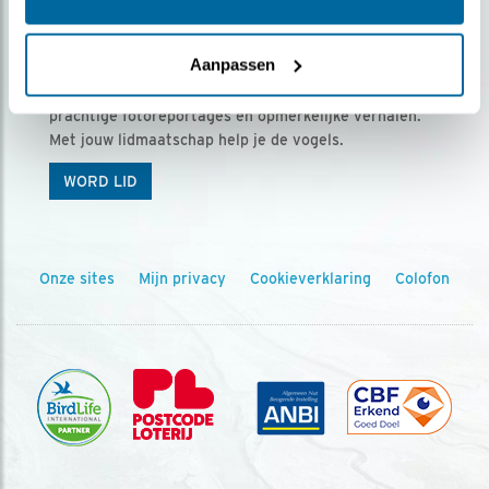
Ontvang 5 x Vogels voor € 36,00 per jaar
Aanpassen
Vogels is het tijdschrift voor onze leden, met
prachtige fotoreportages en opmerkelijke verhalen.
Met jouw lidmaatschap help je de vogels.
WORD LID
Onze sites
Mijn privacy
Cookieverklaring
Colofon