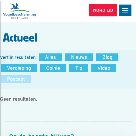
WORD LID
Men
Actueel
Alles
Nieuws
Blog
Verfijn resultaten:
Verdieping
Opinie
Tip
Video
Podcast
Geen resultaten.