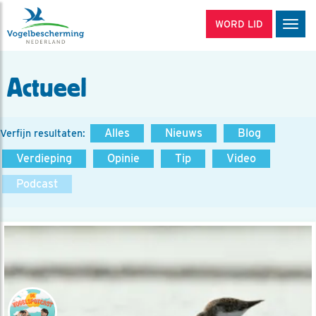
WORD LID
Men
Actueel
Alles
Nieuws
Blog
Verfijn resultaten:
Verdieping
Opinie
Tip
Video
Podcast