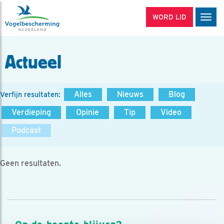
WORD LID
Men
Actueel
Alles
Nieuws
Blog
Verfijn resultaten:
Verdieping
Opinie
Tip
Video
Podcast
Geen resultaten.