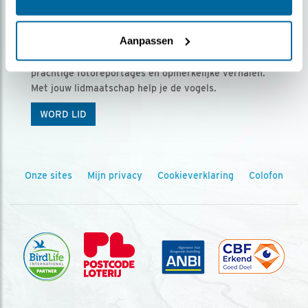
Ontvang 5 x Vogels voor € 36,00 per jaar
Aanpassen
Vogels is het tijdschrift voor onze leden, met
prachtige fotoreportages en opmerkelijke verhalen.
Met jouw lidmaatschap help je de vogels.
WORD LID
Onze sites
Mijn privacy
Cookieverklaring
Colofon