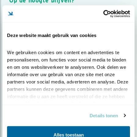
Op de hoogte blijven?
Meld je aan en ontvang nieuws, inspiratie, acties en tips
over vogels en activiteiten van Vogelbescherming.
AANMELDEN VOGELNIEUWS
Deze website maakt gebruik van cookies
Volg ons via social media
We gebruiken cookies om content en advertenties te 
personaliseren, om functies voor social media te bieden 
en om ons websiteverkeer te analyseren. Ook delen we 
informatie over uw gebruik van onze site met onze 
partners voor social media, adverteren en analyse. Deze 
partners kunnen deze gegevens combineren met andere 
informatie die u aan ze heeft verstrekt of die ze hebben 
verzameld op basis van uw gebruik van hun services.
Details tonen
Alles toestaan