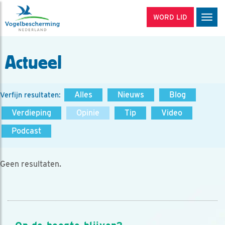
WORD LID
Men
Actueel
Alles
Nieuws
Blog
Verfijn resultaten:
Verdieping
Opinie
Tip
Video
Podcast
Geen resultaten.