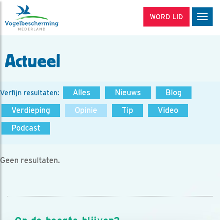
WORD LID
Men
Actueel
Alles
Nieuws
Blog
Verfijn resultaten:
Verdieping
Opinie
Tip
Video
Podcast
Geen resultaten.