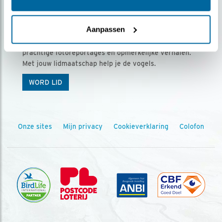
Ontvang 5 x Vogels voor € 36,00 per jaar
Aanpassen
Vogels is het tijdschrift voor onze leden, met
prachtige fotoreportages en opmerkelijke verhalen.
Met jouw lidmaatschap help je de vogels.
WORD LID
Onze sites
Mijn privacy
Cookieverklaring
Colofon