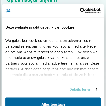
Op de hoogte blijven?
Meld je aan en ontvang nieuws, inspiratie, acties en tips
over vogels en activiteiten van Vogelbescherming.
AANMELDEN VOGELNIEUWS
Deze website maakt gebruik van cookies
Volg ons via social media
We gebruiken cookies om content en advertenties te 
personaliseren, om functies voor social media te bieden 
en om ons websiteverkeer te analyseren. Ook delen we 
informatie over uw gebruik van onze site met onze 
partners voor social media, adverteren en analyse. Deze 
partners kunnen deze gegevens combineren met andere 
informatie die u aan ze heeft verstrekt of die ze hebben 
verzameld op basis van uw gebruik van hun services.
Details tonen
Alles toestaan