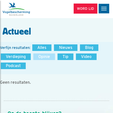
WORD LID
Men
Actueel
Alles
Nieuws
Blog
Verfijn resultaten:
Verdieping
Opinie
Tip
Video
Podcast
Geen resultaten.