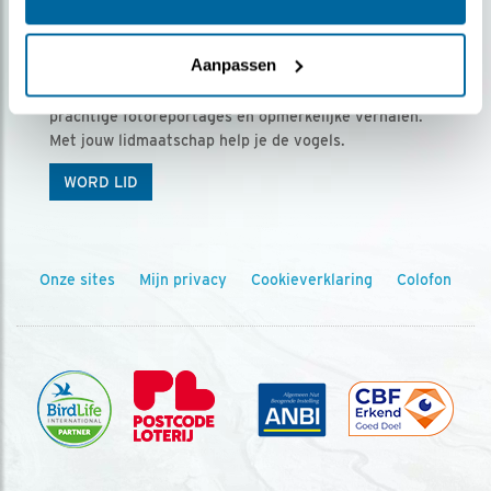
Ontvang 5 x Vogels voor € 36,00 per jaar
Aanpassen
Vogels is het tijdschrift voor onze leden, met
prachtige fotoreportages en opmerkelijke verhalen.
Met jouw lidmaatschap help je de vogels.
WORD LID
Onze sites
Mijn privacy
Cookieverklaring
Colofon