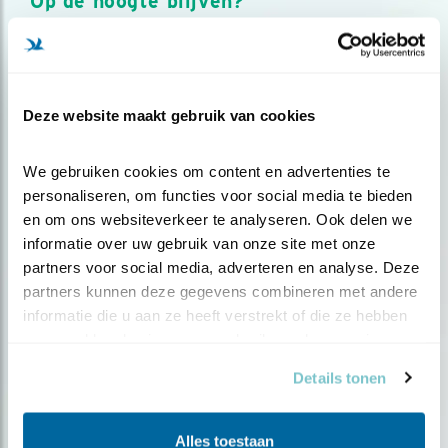
Op de hoogte blijven?
Meld je aan en ontvang nieuws, inspiratie, acties en tips
over vogels en activiteiten van Vogelbescherming.
AANMELDEN VOGELNIEUWS
Deze website maakt gebruik van cookies
Volg ons via social media
We gebruiken cookies om content en advertenties te 
personaliseren, om functies voor social media te bieden 
en om ons websiteverkeer te analyseren. Ook delen we 
informatie over uw gebruik van onze site met onze 
partners voor social media, adverteren en analyse. Deze 
partners kunnen deze gegevens combineren met andere 
informatie die u aan ze heeft verstrekt of die ze hebben 
verzameld op basis van uw gebruik van hun services.
Details tonen
Alles toestaan