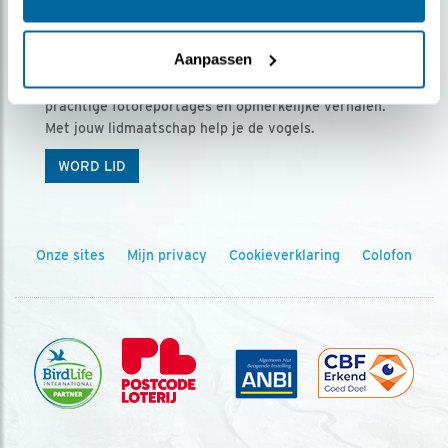
Ontvang 5 x Vogels voor € 36,00 per jaar
Aanpassen
Vogels is het tijdschrift voor onze leden, met
prachtige fotoreportages en opmerkelijke verhalen.
Met jouw lidmaatschap help je de vogels.
WORD LID
Onze sites
Mijn privacy
Cookieverklaring
Colofon