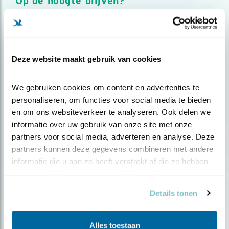
Op de hoogte blijven?
Meld je aan en ontvang nieuws, inspiratie, acties en tips
over vogels en activiteiten van Vogelbescherming.
AANMELDEN VOGELNIEUWS
Deze website maakt gebruik van cookies
Volg ons via social media
We gebruiken cookies om content en advertenties te 
personaliseren, om functies voor social media te bieden 
en om ons websiteverkeer te analyseren. Ook delen we 
informatie over uw gebruik van onze site met onze 
partners voor social media, adverteren en analyse. Deze 
partners kunnen deze gegevens combineren met andere 
informatie die u aan ze heeft verstrekt of die ze hebben 
verzameld op basis van uw gebruik van hun services.
Details tonen
Alles toestaan