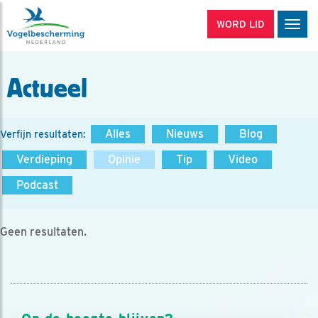
WORD LID
Men
Actueel
Alles
Nieuws
Blog
Verfijn resultaten:
Verdieping
Opinie
Tip
Video
Podcast
Geen resultaten.