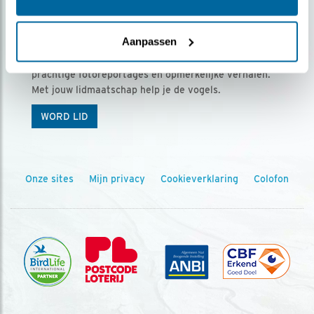
Ontvang 5 x Vogels voor € 36,00 per jaar
Aanpassen
Vogels is het tijdschrift voor onze leden, met
prachtige fotoreportages en opmerkelijke verhalen.
Met jouw lidmaatschap help je de vogels.
WORD LID
Onze sites
Mijn privacy
Cookieverklaring
Colofon