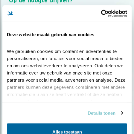
Op de hoogte blijven?
Meld je aan en ontvang nieuws, inspiratie, acties en tips
over vogels en activiteiten van Vogelbescherming.
AANMELDEN VOGELNIEUWS
Deze website maakt gebruik van cookies
Volg ons via social media
We gebruiken cookies om content en advertenties te 
personaliseren, om functies voor social media te bieden 
en om ons websiteverkeer te analyseren. Ook delen we 
informatie over uw gebruik van onze site met onze 
partners voor social media, adverteren en analyse. Deze 
partners kunnen deze gegevens combineren met andere 
informatie die u aan ze heeft verstrekt of die ze hebben 
verzameld op basis van uw gebruik van hun services.
Details tonen
Alles toestaan