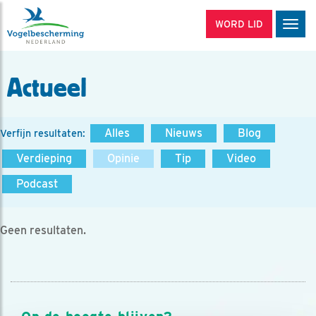
WORD LID
Men
Actueel
Alles
Nieuws
Blog
Verfijn resultaten:
Verdieping
Opinie
Tip
Video
Podcast
Geen resultaten.