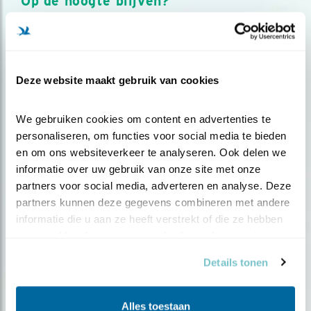
Op de hoogte blijven?
Meld je aan en ontvang nieuws, inspiratie, acties en tips
over vogels en activiteiten van Vogelbescherming.
AANMELDEN VOGELNIEUWS
Deze website maakt gebruik van cookies
Volg ons via social media
We gebruiken cookies om content en advertenties te 
personaliseren, om functies voor social media te bieden 
en om ons websiteverkeer te analyseren. Ook delen we 
informatie over uw gebruik van onze site met onze 
partners voor social media, adverteren en analyse. Deze 
partners kunnen deze gegevens combineren met andere 
informatie die u aan ze heeft verstrekt of die ze hebben 
verzameld op basis van uw gebruik van hun services.
Details tonen
Alles toestaan