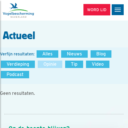
WORD LID
Men
Actueel
Alles
Nieuws
Blog
Verfijn resultaten:
Verdieping
Opinie
Tip
Video
Podcast
Geen resultaten.