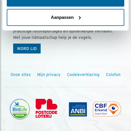
Ontvang 5 x Vogels voor € 36,00 per jaar
Aanpassen
Vogels is het tijdschrift voor onze leden, met
prachtige fotoreportages en opmerkelijke verhalen.
Met jouw lidmaatschap help je de vogels.
WORD LID
Onze sites
Mijn privacy
Cookieverklaring
Colofon