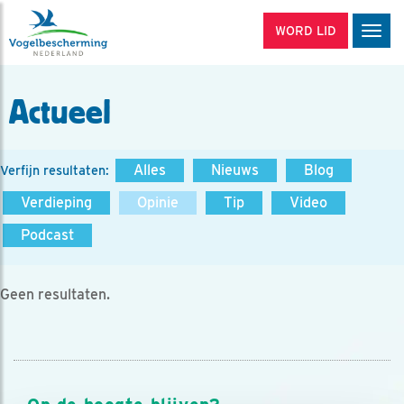
WORD LID
Men
Actueel
Alles
Nieuws
Blog
Verfijn resultaten:
Verdieping
Opinie
Tip
Video
Podcast
Geen resultaten.