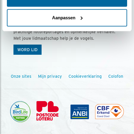
Ontvang 5 x Vogels voor € 36,00 per jaar
Aanpassen
Vogels is het tijdschrift voor onze leden, met
prachtige fotoreportages en opmerkelijke verhalen.
Met jouw lidmaatschap help je de vogels.
WORD LID
Onze sites
Mijn privacy
Cookieverklaring
Colofon