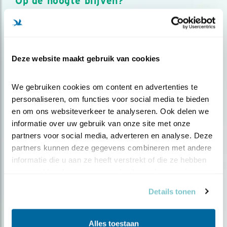
Op de hoogte blijven?
Meld je aan en ontvang nieuws, inspiratie, acties en tips
over vogels en activiteiten van Vogelbescherming.
AANMELDEN VOGELNIEUWS
Deze website maakt gebruik van cookies
Volg ons via social media
We gebruiken cookies om content en advertenties te 
personaliseren, om functies voor social media te bieden 
en om ons websiteverkeer te analyseren. Ook delen we 
informatie over uw gebruik van onze site met onze 
partners voor social media, adverteren en analyse. Deze 
partners kunnen deze gegevens combineren met andere 
informatie die u aan ze heeft verstrekt of die ze hebben 
verzameld op basis van uw gebruik van hun services.
Details tonen
Alles toestaan