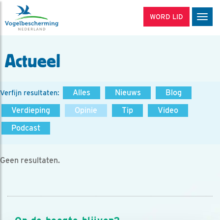
WORD LID
Men
Actueel
Alles
Nieuws
Blog
Verfijn resultaten:
Verdieping
Opinie
Tip
Video
Podcast
Geen resultaten.