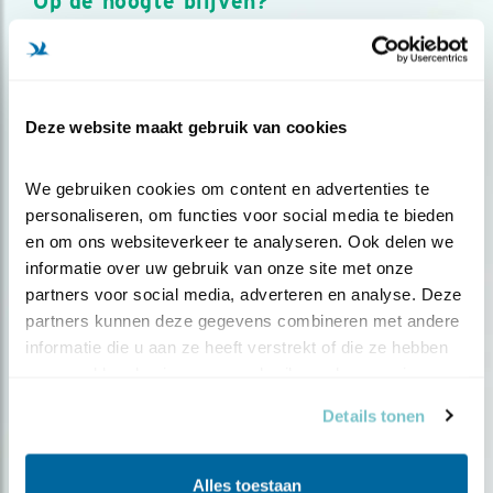
Op de hoogte blijven?
Meld je aan en ontvang nieuws, inspiratie, acties en tips
over vogels en activiteiten van Vogelbescherming.
AANMELDEN VOGELNIEUWS
Deze website maakt gebruik van cookies
Volg ons via social media
We gebruiken cookies om content en advertenties te 
personaliseren, om functies voor social media te bieden 
en om ons websiteverkeer te analyseren. Ook delen we 
informatie over uw gebruik van onze site met onze 
partners voor social media, adverteren en analyse. Deze 
partners kunnen deze gegevens combineren met andere 
informatie die u aan ze heeft verstrekt of die ze hebben 
verzameld op basis van uw gebruik van hun services.
Details tonen
Alles toestaan