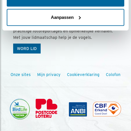
Ontvang 5 x Vogels voor € 36,00 per jaar
Aanpassen
Vogels is het tijdschrift voor onze leden, met
prachtige fotoreportages en opmerkelijke verhalen.
Met jouw lidmaatschap help je de vogels.
WORD LID
Onze sites
Mijn privacy
Cookieverklaring
Colofon