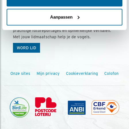
Ontvang 5 x Vogels voor € 36,00 per jaar
Aanpassen
Vogels is het tijdschrift voor onze leden, met
prachtige fotoreportages en opmerkelijke verhalen.
Met jouw lidmaatschap help je de vogels.
WORD LID
Onze sites
Mijn privacy
Cookieverklaring
Colofon