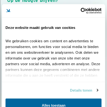
Op de hoogte blijven?
Meld je aan en ontvang nieuws, inspiratie, acties en tips
over vogels en activiteiten van Vogelbescherming.
AANMELDEN VOGELNIEUWS
Deze website maakt gebruik van cookies
Volg ons via social media
We gebruiken cookies om content en advertenties te 
personaliseren, om functies voor social media te bieden 
en om ons websiteverkeer te analyseren. Ook delen we 
informatie over uw gebruik van onze site met onze 
partners voor social media, adverteren en analyse. Deze 
partners kunnen deze gegevens combineren met andere 
informatie die u aan ze heeft verstrekt of die ze hebben 
verzameld op basis van uw gebruik van hun services.
Details tonen
Alles toestaan