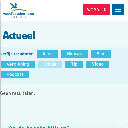
WORD LID
Men
Actueel
Alles
Nieuws
Blog
Verfijn resultaten:
Verdieping
Opinie
Tip
Video
Podcast
Geen resultaten.