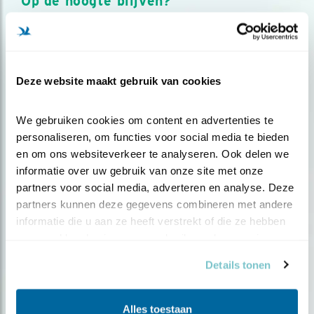
Op de hoogte blijven?
Meld je aan en ontvang nieuws, inspiratie, acties en tips
over vogels en activiteiten van Vogelbescherming.
AANMELDEN VOGELNIEUWS
Deze website maakt gebruik van cookies
Volg ons via social media
We gebruiken cookies om content en advertenties te 
personaliseren, om functies voor social media te bieden 
en om ons websiteverkeer te analyseren. Ook delen we 
informatie over uw gebruik van onze site met onze 
partners voor social media, adverteren en analyse. Deze 
partners kunnen deze gegevens combineren met andere 
informatie die u aan ze heeft verstrekt of die ze hebben 
verzameld op basis van uw gebruik van hun services.
Details tonen
Alles toestaan