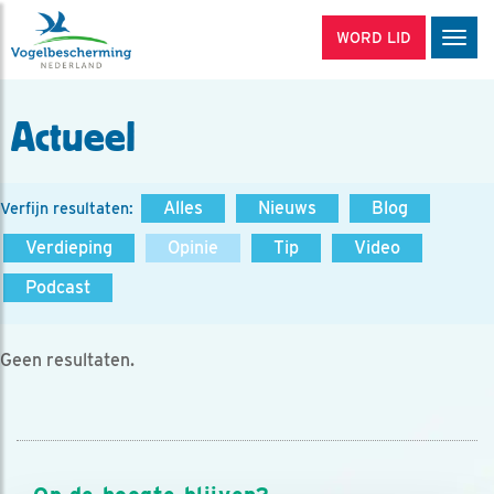
WORD LID
Men
Actueel
Alles
Nieuws
Blog
Verfijn resultaten:
Verdieping
Opinie
Tip
Video
Podcast
Geen resultaten.