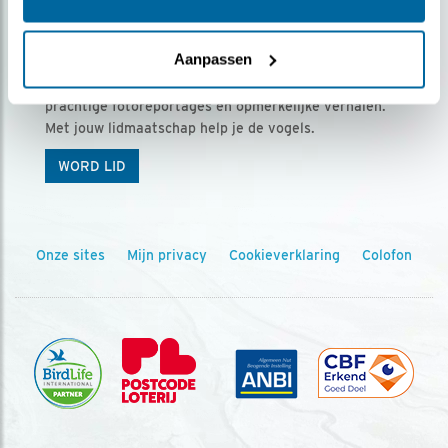
Ontvang 5 x Vogels voor € 36,00 per jaar
Aanpassen
Vogels is het tijdschrift voor onze leden, met
prachtige fotoreportages en opmerkelijke verhalen.
Met jouw lidmaatschap help je de vogels.
WORD LID
Onze sites
Mijn privacy
Cookieverklaring
Colofon