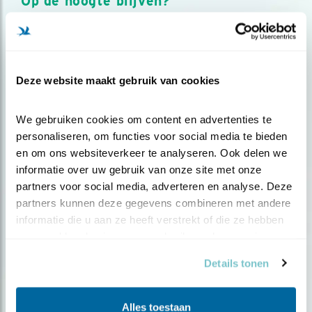
Op de hoogte blijven?
Meld je aan en ontvang nieuws, inspiratie, acties en tips
over vogels en activiteiten van Vogelbescherming.
AANMELDEN VOGELNIEUWS
Deze website maakt gebruik van cookies
Volg ons via social media
We gebruiken cookies om content en advertenties te 
personaliseren, om functies voor social media te bieden 
en om ons websiteverkeer te analyseren. Ook delen we 
informatie over uw gebruik van onze site met onze 
partners voor social media, adverteren en analyse. Deze 
partners kunnen deze gegevens combineren met andere 
informatie die u aan ze heeft verstrekt of die ze hebben 
verzameld op basis van uw gebruik van hun services.
Details tonen
Alles toestaan