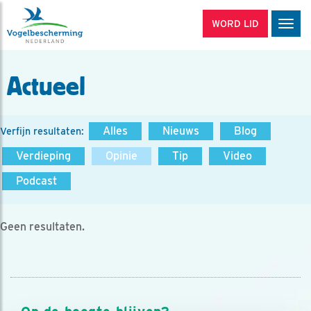
WORD LID
Men
Actueel
Alles
Nieuws
Blog
Verfijn resultaten:
Verdieping
Opinie
Tip
Video
Podcast
Geen resultaten.