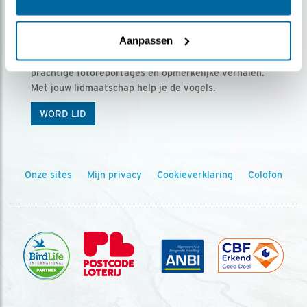
Ontvang 5 x Vogels voor € 36,00 per jaar
Aanpassen
Vogels is het tijdschrift voor onze leden, met
prachtige fotoreportages en opmerkelijke verhalen.
Met jouw lidmaatschap help je de vogels.
WORD LID
Onze sites
Mijn privacy
Cookieverklaring
Colofon