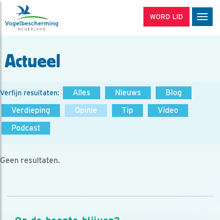
WORD LID
Men
Actueel
Alles
Nieuws
Blog
Verfijn resultaten:
Verdieping
Opinie
Tip
Video
Podcast
Geen resultaten.