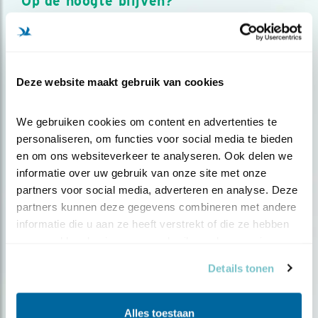
Op de hoogte blijven?
Meld je aan en ontvang nieuws, inspiratie, acties en tips
over vogels en activiteiten van Vogelbescherming.
AANMELDEN VOGELNIEUWS
Deze website maakt gebruik van cookies
Volg ons via social media
We gebruiken cookies om content en advertenties te 
personaliseren, om functies voor social media te bieden 
en om ons websiteverkeer te analyseren. Ook delen we 
informatie over uw gebruik van onze site met onze 
partners voor social media, adverteren en analyse. Deze 
partners kunnen deze gegevens combineren met andere 
informatie die u aan ze heeft verstrekt of die ze hebben 
verzameld op basis van uw gebruik van hun services.
Details tonen
Alles toestaan