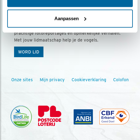
Ontvang 5 x Vogels voor € 36,00 per jaar
Aanpassen
Vogels is het tijdschrift voor onze leden, met
prachtige fotoreportages en opmerkelijke verhalen.
Met jouw lidmaatschap help je de vogels.
WORD LID
Onze sites
Mijn privacy
Cookieverklaring
Colofon