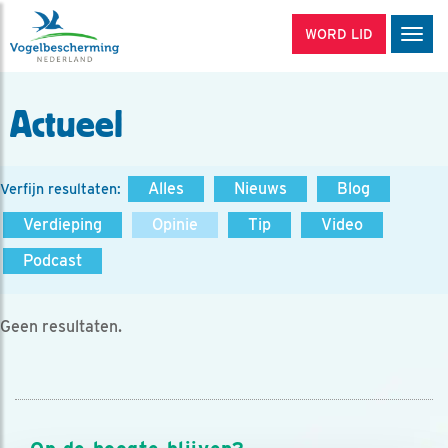
WORD LID
Men
Actueel
Alles
Nieuws
Blog
Verfijn resultaten:
Verdieping
Opinie
Tip
Video
Podcast
Geen resultaten.