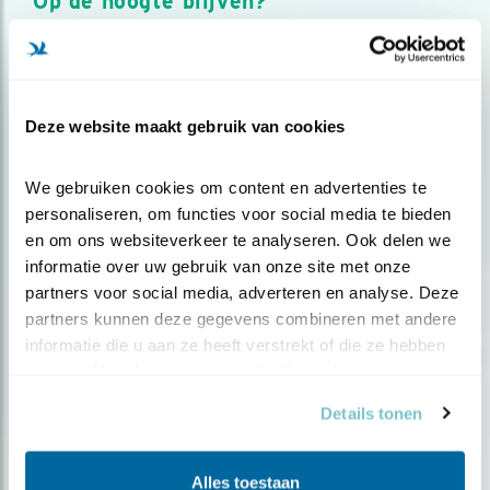
Op de hoogte blijven?
Meld je aan en ontvang nieuws, inspiratie, acties en tips
over vogels en activiteiten van Vogelbescherming.
AANMELDEN VOGELNIEUWS
Deze website maakt gebruik van cookies
Volg ons via social media
We gebruiken cookies om content en advertenties te 
personaliseren, om functies voor social media te bieden 
en om ons websiteverkeer te analyseren. Ook delen we 
informatie over uw gebruik van onze site met onze 
partners voor social media, adverteren en analyse. Deze 
partners kunnen deze gegevens combineren met andere 
informatie die u aan ze heeft verstrekt of die ze hebben 
verzameld op basis van uw gebruik van hun services.
Details tonen
Alles toestaan