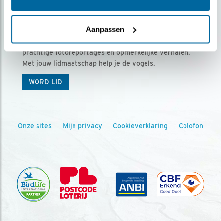
Ontvang 5 x Vogels voor € 36,00 per jaar
Aanpassen
Vogels is het tijdschrift voor onze leden, met
prachtige fotoreportages en opmerkelijke verhalen.
Met jouw lidmaatschap help je de vogels.
WORD LID
Onze sites
Mijn privacy
Cookieverklaring
Colofon