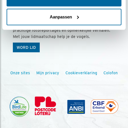
Ontvang 5 x Vogels voor € 36,00 per jaar
Aanpassen
Vogels is het tijdschrift voor onze leden, met
prachtige fotoreportages en opmerkelijke verhalen.
Met jouw lidmaatschap help je de vogels.
WORD LID
Onze sites
Mijn privacy
Cookieverklaring
Colofon