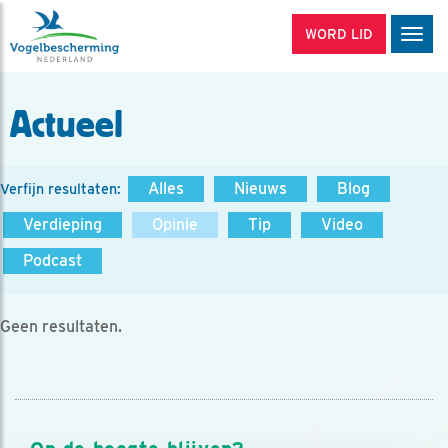
WORD LID
Men
Actueel
Alles
Nieuws
Blog
Verfijn resultaten:
Verdieping
Opinie
Tip
Video
Podcast
Geen resultaten.