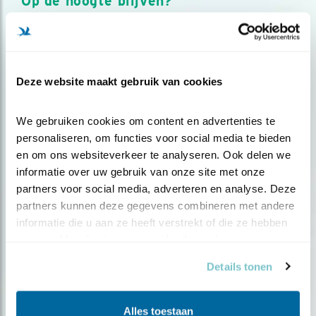
Op de hoogte blijven?
Meld je aan en ontvang nieuws, inspiratie, acties en tips
over vogels en activiteiten van Vogelbescherming.
AANMELDEN VOGELNIEUWS
Deze website maakt gebruik van cookies
Volg ons via social media
We gebruiken cookies om content en advertenties te 
personaliseren, om functies voor social media te bieden 
en om ons websiteverkeer te analyseren. Ook delen we 
informatie over uw gebruik van onze site met onze 
partners voor social media, adverteren en analyse. Deze 
partners kunnen deze gegevens combineren met andere 
informatie die u aan ze heeft verstrekt of die ze hebben 
verzameld op basis van uw gebruik van hun services.
Details tonen
Alles toestaan