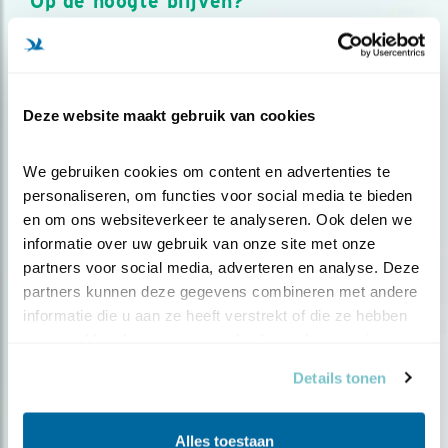
Op de hoogte blijven?
Meld je aan en ontvang nieuws, inspiratie, acties en tips
over vogels en activiteiten van Vogelbescherming.
AANMELDEN VOGELNIEUWS
Deze website maakt gebruik van cookies
Volg ons via social media
We gebruiken cookies om content en advertenties te 
personaliseren, om functies voor social media te bieden 
en om ons websiteverkeer te analyseren. Ook delen we 
informatie over uw gebruik van onze site met onze 
partners voor social media, adverteren en analyse. Deze 
partners kunnen deze gegevens combineren met andere 
informatie die u aan ze heeft verstrekt of die ze hebben 
verzameld op basis van uw gebruik van hun services.
Details tonen
Alles toestaan