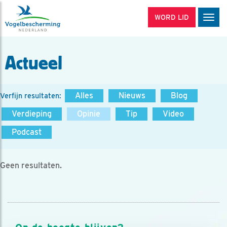
WORD LID
Men
Actueel
Alles
Nieuws
Blog
Verfijn resultaten:
Verdieping
Opinie
Tip
Video
Podcast
Geen resultaten.