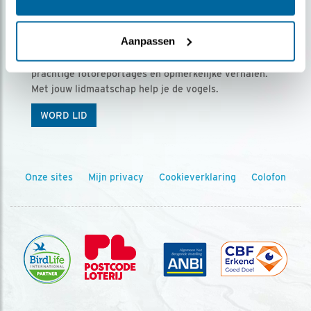
Ontvang 5 x Vogels voor € 36,00 per jaar
Aanpassen
Vogels is het tijdschrift voor onze leden, met
prachtige fotoreportages en opmerkelijke verhalen.
Met jouw lidmaatschap help je de vogels.
WORD LID
Onze sites
Mijn privacy
Cookieverklaring
Colofon