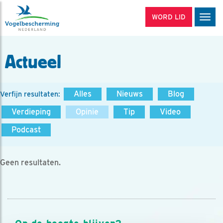
WORD LID
Men
Actueel
Alles
Nieuws
Blog
Verfijn resultaten:
Verdieping
Opinie
Tip
Video
Podcast
Geen resultaten.