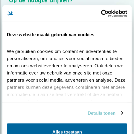
Op de hoogte blijven?
Meld je aan en ontvang nieuws, inspiratie, acties en tips
over vogels en activiteiten van Vogelbescherming.
AANMELDEN VOGELNIEUWS
Deze website maakt gebruik van cookies
Volg ons via social media
We gebruiken cookies om content en advertenties te 
personaliseren, om functies voor social media te bieden 
en om ons websiteverkeer te analyseren. Ook delen we 
informatie over uw gebruik van onze site met onze 
partners voor social media, adverteren en analyse. Deze 
partners kunnen deze gegevens combineren met andere 
informatie die u aan ze heeft verstrekt of die ze hebben 
verzameld op basis van uw gebruik van hun services.
Details tonen
Alles toestaan