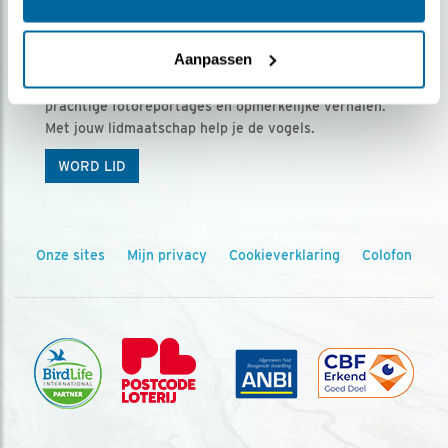
Ontvang 5 x Vogels voor € 36,00 per jaar
Aanpassen
Vogels is het tijdschrift voor onze leden, met
prachtige fotoreportages en opmerkelijke verhalen.
Met jouw lidmaatschap help je de vogels.
WORD LID
Onze sites
Mijn privacy
Cookieverklaring
Colofon