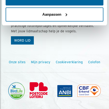
Ontvang 5 x Vogels voor € 36,00 per jaar
Aanpassen
Vogels is het tijdschrift voor onze leden, met
prachtige fotoreportages en opmerkelijke verhalen.
Met jouw lidmaatschap help je de vogels.
WORD LID
Onze sites
Mijn privacy
Cookieverklaring
Colofon