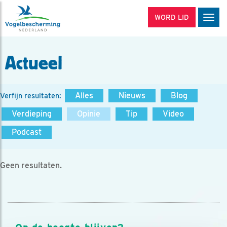
WORD LID
Men
Actueel
Alles
Nieuws
Blog
Verfijn resultaten:
Verdieping
Opinie
Tip
Video
Podcast
Geen resultaten.