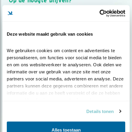
Op de hoogte blijven?
Meld je aan en ontvang nieuws, inspiratie, acties en tips
over vogels en activiteiten van Vogelbescherming.
AANMELDEN VOGELNIEUWS
Deze website maakt gebruik van cookies
Volg ons via social media
We gebruiken cookies om content en advertenties te 
personaliseren, om functies voor social media te bieden 
en om ons websiteverkeer te analyseren. Ook delen we 
informatie over uw gebruik van onze site met onze 
partners voor social media, adverteren en analyse. Deze 
partners kunnen deze gegevens combineren met andere 
informatie die u aan ze heeft verstrekt of die ze hebben 
verzameld op basis van uw gebruik van hun services.
Details tonen
Alles toestaan