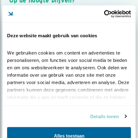
Op de hoogte blijven?
Meld je aan en ontvang nieuws, inspiratie, acties en tips
over vogels en activiteiten van Vogelbescherming.
AANMELDEN VOGELNIEUWS
Deze website maakt gebruik van cookies
Volg ons via social media
We gebruiken cookies om content en advertenties te 
personaliseren, om functies voor social media te bieden 
en om ons websiteverkeer te analyseren. Ook delen we 
informatie over uw gebruik van onze site met onze 
partners voor social media, adverteren en analyse. Deze 
partners kunnen deze gegevens combineren met andere 
informatie die u aan ze heeft verstrekt of die ze hebben 
verzameld op basis van uw gebruik van hun services.
Details tonen
Alles toestaan