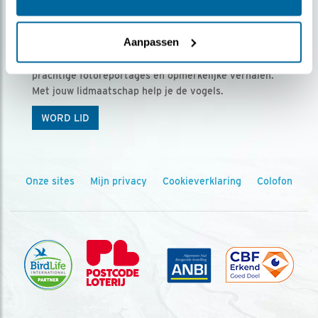
Ontvang 5 x Vogels voor € 36,00 per jaar
Aanpassen
Vogels is het tijdschrift voor onze leden, met
prachtige fotoreportages en opmerkelijke verhalen.
Met jouw lidmaatschap help je de vogels.
WORD LID
Onze sites
Mijn privacy
Cookieverklaring
Colofon