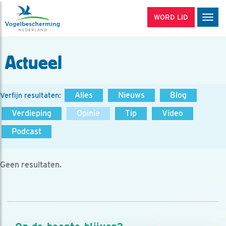
WORD LID
Men
Actueel
Alles
Nieuws
Blog
Verfijn resultaten:
Verdieping
Opinie
Tip
Video
Podcast
Geen resultaten.