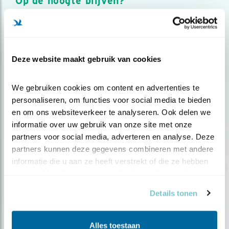
Op de hoogte blijven?
Meld je aan en ontvang nieuws, inspiratie, acties en tips
over vogels en activiteiten van Vogelbescherming.
AANMELDEN VOGELNIEUWS
Deze website maakt gebruik van cookies
Volg ons via social media
We gebruiken cookies om content en advertenties te 
personaliseren, om functies voor social media te bieden 
en om ons websiteverkeer te analyseren. Ook delen we 
informatie over uw gebruik van onze site met onze 
partners voor social media, adverteren en analyse. Deze 
partners kunnen deze gegevens combineren met andere 
informatie die u aan ze heeft verstrekt of die ze hebben 
verzameld op basis van uw gebruik van hun services.
Details tonen
Alles toestaan