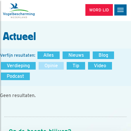
WORD LID
Men
Actueel
Alles
Nieuws
Blog
Verfijn resultaten:
Verdieping
Opinie
Tip
Video
Podcast
Geen resultaten.