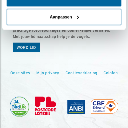
Ontvang 5 x Vogels voor € 36,00 per jaar
Aanpassen
Vogels is het tijdschrift voor onze leden, met
prachtige fotoreportages en opmerkelijke verhalen.
Met jouw lidmaatschap help je de vogels.
WORD LID
Onze sites
Mijn privacy
Cookieverklaring
Colofon