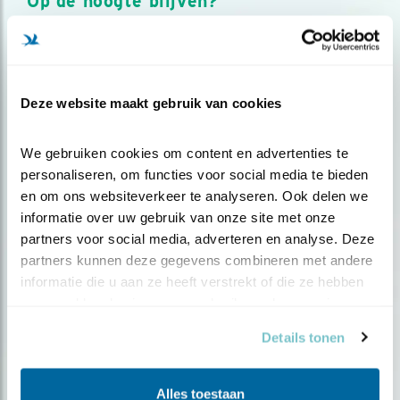
Op de hoogte blijven?
Meld je aan en ontvang nieuws, inspiratie, acties en tips
over vogels en activiteiten van Vogelbescherming.
AANMELDEN VOGELNIEUWS
Deze website maakt gebruik van cookies
Volg ons via social media
We gebruiken cookies om content en advertenties te 
personaliseren, om functies voor social media te bieden 
en om ons websiteverkeer te analyseren. Ook delen we 
informatie over uw gebruik van onze site met onze 
partners voor social media, adverteren en analyse. Deze 
partners kunnen deze gegevens combineren met andere 
informatie die u aan ze heeft verstrekt of die ze hebben 
verzameld op basis van uw gebruik van hun services.
Details tonen
Alles toestaan