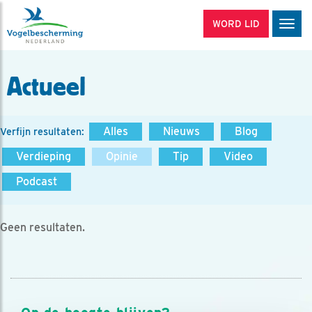
WORD LID
Men
Actueel
Alles
Nieuws
Blog
Verfijn resultaten:
Verdieping
Opinie
Tip
Video
Podcast
Geen resultaten.