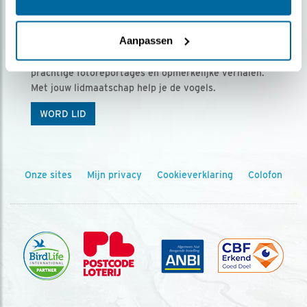
Ontvang 5 x Vogels voor € 36,00 per jaar
Aanpassen
Vogels is het tijdschrift voor onze leden, met
prachtige fotoreportages en opmerkelijke verhalen.
Met jouw lidmaatschap help je de vogels.
WORD LID
Onze sites
Mijn privacy
Cookieverklaring
Colofon