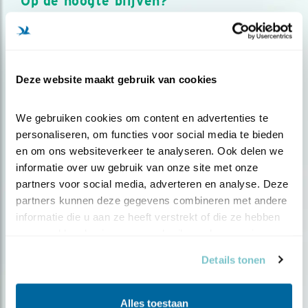
Op de hoogte blijven?
Meld je aan en ontvang nieuws, inspiratie, acties en tips
over vogels en activiteiten van Vogelbescherming.
AANMELDEN VOGELNIEUWS
Deze website maakt gebruik van cookies
Volg ons via social media
We gebruiken cookies om content en advertenties te 
personaliseren, om functies voor social media te bieden 
en om ons websiteverkeer te analyseren. Ook delen we 
informatie over uw gebruik van onze site met onze 
partners voor social media, adverteren en analyse. Deze 
partners kunnen deze gegevens combineren met andere 
informatie die u aan ze heeft verstrekt of die ze hebben 
verzameld op basis van uw gebruik van hun services.
Details tonen
Alles toestaan