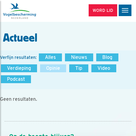
WORD LID
Men
Actueel
Alles
Nieuws
Blog
Verfijn resultaten:
Verdieping
Opinie
Tip
Video
Podcast
Geen resultaten.