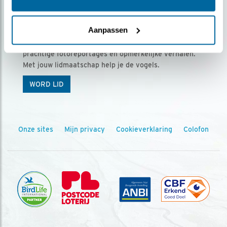
Ontvang 5 x Vogels voor € 36,00 per jaar
Aanpassen
Vogels is het tijdschrift voor onze leden, met
prachtige fotoreportages en opmerkelijke verhalen.
Met jouw lidmaatschap help je de vogels.
WORD LID
Onze sites
Mijn privacy
Cookieverklaring
Colofon