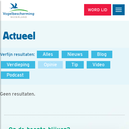
WORD LID
Men
Actueel
Alles
Nieuws
Blog
Verfijn resultaten:
Verdieping
Opinie
Tip
Video
Podcast
Geen resultaten.