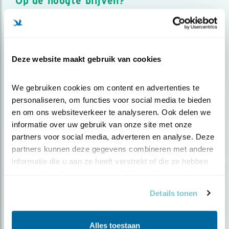
Op de hoogte blijven?
Meld je aan en ontvang nieuws, inspiratie, acties en tips
over vogels en activiteiten van Vogelbescherming.
AANMELDEN VOGELNIEUWS
Deze website maakt gebruik van cookies
Volg ons via social media
We gebruiken cookies om content en advertenties te 
personaliseren, om functies voor social media te bieden 
en om ons websiteverkeer te analyseren. Ook delen we 
informatie over uw gebruik van onze site met onze 
partners voor social media, adverteren en analyse. Deze 
partners kunnen deze gegevens combineren met andere 
informatie die u aan ze heeft verstrekt of die ze hebben 
verzameld op basis van uw gebruik van hun services.
Details tonen
Alles toestaan