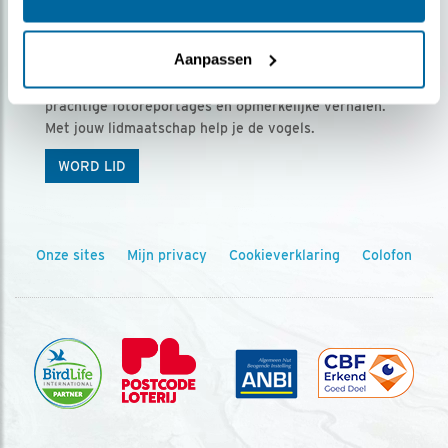
Ontvang 5 x Vogels voor € 36,00 per jaar
Aanpassen
Vogels is het tijdschrift voor onze leden, met
prachtige fotoreportages en opmerkelijke verhalen.
Met jouw lidmaatschap help je de vogels.
WORD LID
Onze sites
Mijn privacy
Cookieverklaring
Colofon