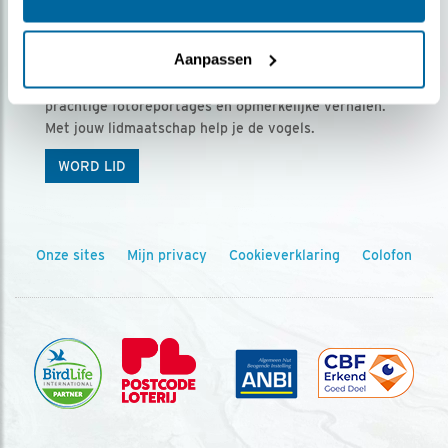
Ontvang 5 x Vogels voor € 36,00 per jaar
Aanpassen
Vogels is het tijdschrift voor onze leden, met
prachtige fotoreportages en opmerkelijke verhalen.
Met jouw lidmaatschap help je de vogels.
WORD LID
Onze sites
Mijn privacy
Cookieverklaring
Colofon