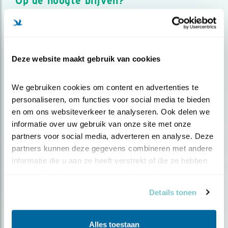
Op de hoogte blijven?
Meld je aan en ontvang nieuws, inspiratie, acties en tips
over vogels en activiteiten van Vogelbescherming.
AANMELDEN VOGELNIEUWS
Deze website maakt gebruik van cookies
Volg ons via social media
We gebruiken cookies om content en advertenties te 
personaliseren, om functies voor social media te bieden 
en om ons websiteverkeer te analyseren. Ook delen we 
informatie over uw gebruik van onze site met onze 
partners voor social media, adverteren en analyse. Deze 
partners kunnen deze gegevens combineren met andere 
informatie die u aan ze heeft verstrekt of die ze hebben 
verzameld op basis van uw gebruik van hun services.
Details tonen
Alles toestaan