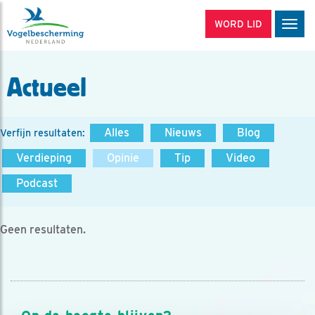
WORD LID
Men
Actueel
Alles
Nieuws
Blog
Verfijn resultaten:
Verdieping
Opinie
Tip
Video
Podcast
Geen resultaten.