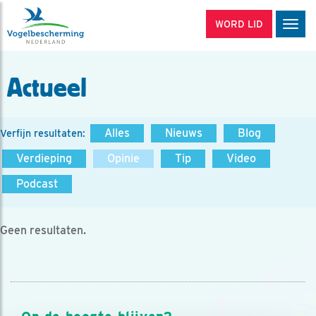
WORD LID
Men
Actueel
Alles
Nieuws
Blog
Verfijn resultaten:
Verdieping
Opinie
Tip
Video
Podcast
Geen resultaten.