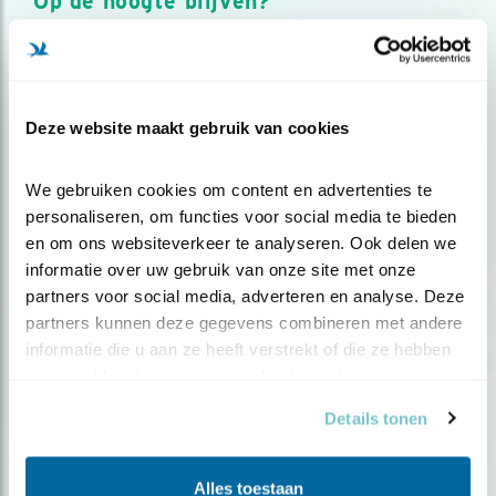
Op de hoogte blijven?
Meld je aan en ontvang nieuws, inspiratie, acties en tips
over vogels en activiteiten van Vogelbescherming.
AANMELDEN VOGELNIEUWS
Deze website maakt gebruik van cookies
Volg ons via social media
We gebruiken cookies om content en advertenties te 
personaliseren, om functies voor social media te bieden 
en om ons websiteverkeer te analyseren. Ook delen we 
informatie over uw gebruik van onze site met onze 
partners voor social media, adverteren en analyse. Deze 
partners kunnen deze gegevens combineren met andere 
informatie die u aan ze heeft verstrekt of die ze hebben 
verzameld op basis van uw gebruik van hun services.
Details tonen
Alles toestaan