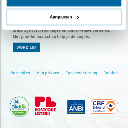
Ontvang 5 x Vogels voor € 36,00 per jaar
Aanpassen
Vogels is het tijdschrift voor onze leden, met
prachtige fotoreportages en opmerkelijke verhalen.
Met jouw lidmaatschap help je de vogels.
WORD LID
Onze sites
Mijn privacy
Cookieverklaring
Colofon