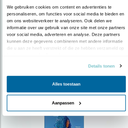
We gebruiken cookies om content en advertenties te 
personaliseren, om functies voor social media te bieden en 
om ons websiteverkeer te analyseren. Ook delen we 
Op de hoogte blijven?
informatie over uw gebruik van onze site met onze partners 
voor social media, adverteren en analyse. Deze partners 
Meld je aan en ontvang nieuws, inspiratie, acties en tips
over vogels en activiteiten van Vogelbescherming.
kunnen deze gegevens combineren met andere informatie 
die u aan ze heeft verstrekt of die ze hebben verzameld op 
AANMELDEN VOGELNIEUWS
basis van uw gebruik van hun services.
Details tonen
Volg ons via social media
Alles toestaan
Aanpassen