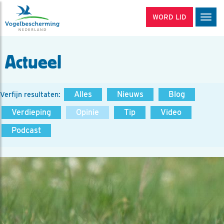
WORD LID
Men
Actueel
Alles
Nieuws
Blog
Verfijn resultaten:
Verdieping
Opinie
Tip
Video
Podcast